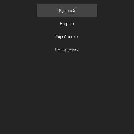
Русский
English
Українська
Подготовка
Prepare ready
Беларуская
简体中文
Português
Български
עִברִית
Čeština
Română